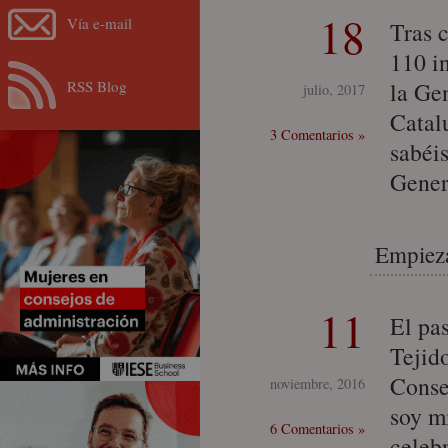
18
Vía e-mail
Tras c
110 i
RSS Blog
la Gen
julio, 2017
Catal
3 Comentarios »
sabéi
Gener
Empieza
11
El pa
Tejid
Conse
noviembre, 2016
soy m
6 Comentarios »
celeb