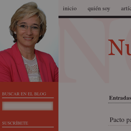
inicio
quién soy
artí
BUSCAR EN EL BLOG
Entradas
Pacto p
SUSCRÍBETE