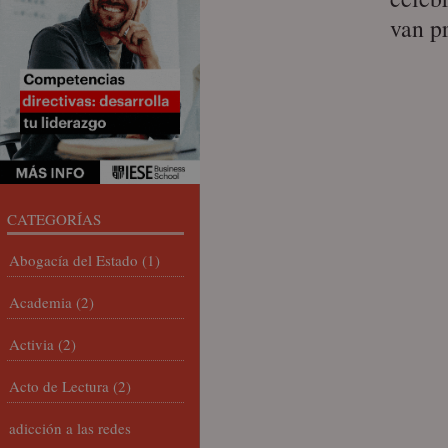
van p
CATEGORÍAS
Abogacía del Estado
(1)
Academia
(2)
Activia
(2)
Acto de Lectura
(2)
adicción a las redes