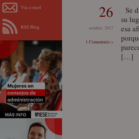
26
Vía e-mail
Se di
su lu
RSS Blog
esa a
octubre, 2017
porque
1 Comentario »
parec
[…]