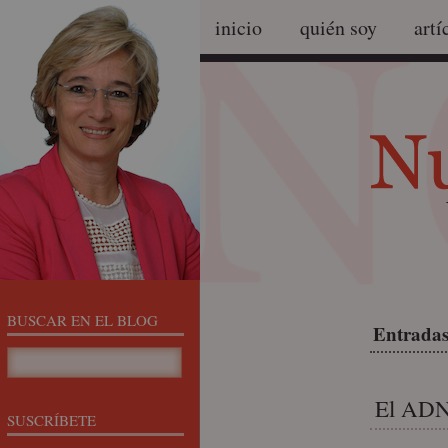
inicio
quién soy
artí
BUSCAR EN EL BLOG
Entradas
El ADN 
SUSCRÍBETE