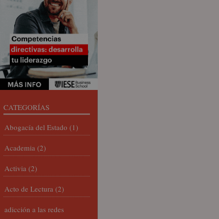
CATEGORÍAS
Abogacía del Estado
(1)
Academia
(2)
Activia
(2)
Acto de Lectura
(2)
adicción a las redes