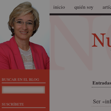
inicio
quién soy
artí
BUSCAR EN EL BLOG
Entradas
Ser «in
SUSCRÍBETE