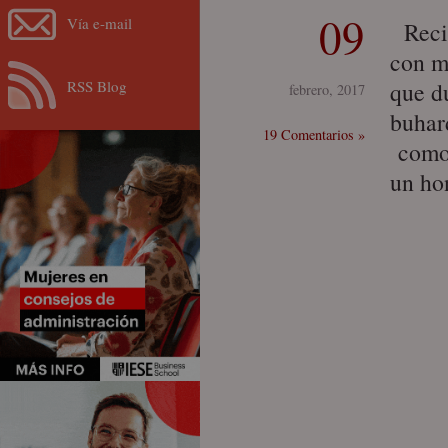
09
Vía e-mail
Recie
con m
RSS Blog
que d
febrero, 2017
buhar
19 Comentarios »
como 
un ho