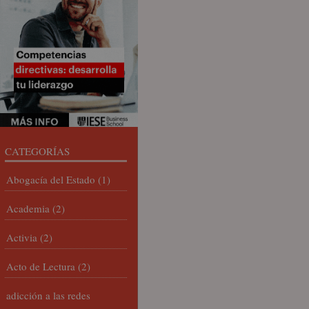
CATEGORÍAS
Abogacía del Estado
(1)
Academia
(2)
Activia
(2)
Acto de Lectura
(2)
adicción a las redes