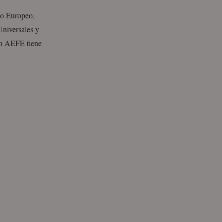
to Europeo,
Universales y
ón AEFE tiene