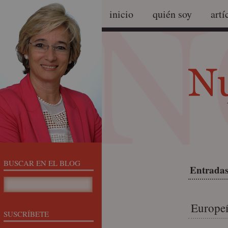
inicio
quién soy
artí
BUSCAR EN EL BLOG
Entradas 
Europeí
SUSCRÍBETE