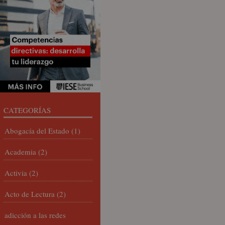
CATEGORÍAS
Abogacía del Estado
(1)
Academia
(2)
Activia
(2)
Acto de Lectura
(2)
adicción a las redes