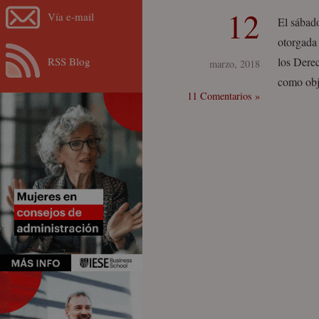
12
Vía e-mail
El sábad
otorgada 
RSS Blog
los Dere
marzo, 2018
como obj
11 Comentarios »