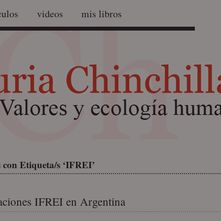
culos
videos
mis libros
 con Etiqueta/s ‘IFREI’
aciones IFREI en Argentina