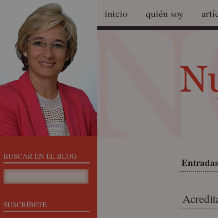
inicio
quién soy
artí
BUSCAR EN EL BLOG
Entradas
Acredit
SUSCRÍBETE