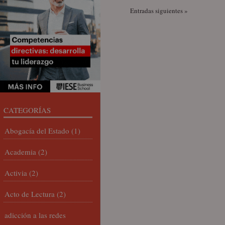
Entradas siguientes »
CATEGORÍAS
Abogacía del Estado
(1)
Academia
(2)
Activia
(2)
Acto de Lectura
(2)
adicción a las redes