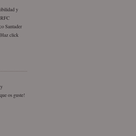
ibilidad y
e RFC
co Santader
[Haz click
 y
que os guste!