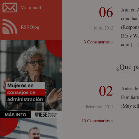
06
Vía e-mail
Aún en Ar
conciliac
RSS Blog
(Respons
julio, 2012
Río y Wal
3 Comentarios »
aquí […]
¿Qué pa
02
Antes de 
Familiar
¡Muy fel
diciembre, 2011
15 Comentarios »