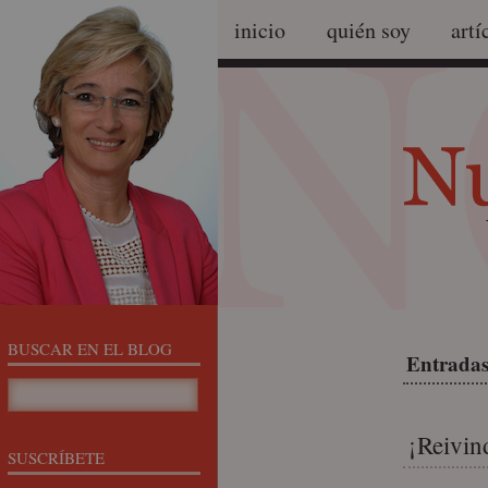
inicio
quién soy
artí
BUSCAR EN EL BLOG
Entradas 
¡Reivin
SUSCRÍBETE