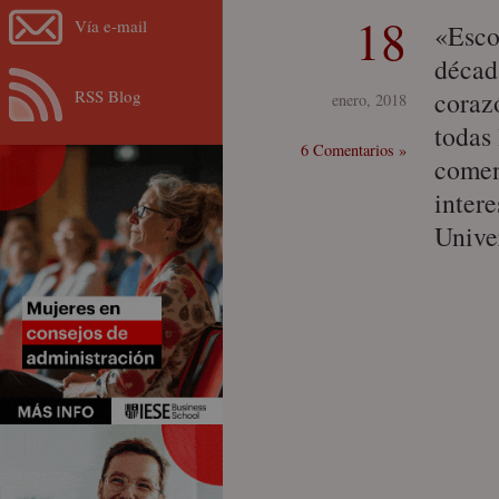
18
Vía e-mail
«Esco
décad
RSS Blog
coraz
enero, 2018
todas
6 Comentarios »
comen
intere
Unive