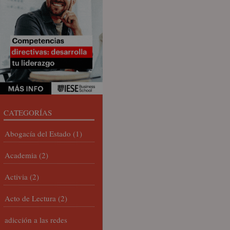
CATEGORÍAS
Abogacía del Estado
(1)
Academia
(2)
Activia
(2)
Acto de Lectura
(2)
adicción a las redes