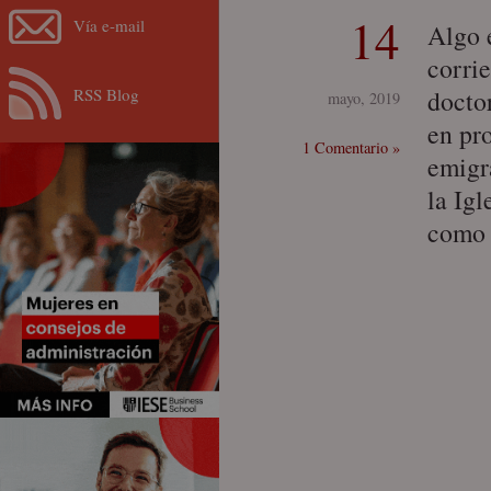
14
Vía e-mail
Algo 
corri
RSS Blog
docto
mayo, 2019
en pro
1 Comentario »
emigr
la Igl
como 