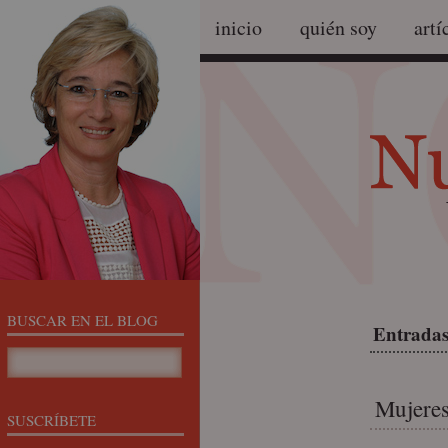
inicio
quién soy
artí
BUSCAR EN EL BLOG
Entradas
Mujeres
SUSCRÍBETE