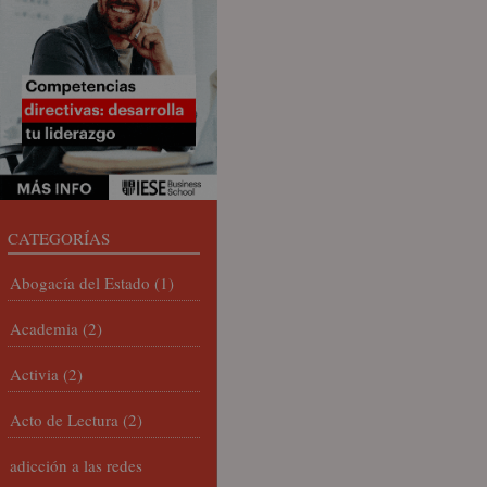
CATEGORÍAS
Abogacía del Estado
(1)
Academia
(2)
Activia
(2)
Acto de Lectura
(2)
adicción a las redes