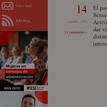
14
Vía e-mail
El pa
Sensa
RSS Blog
Activ
octubre, 2016
dar vi
3 Comentarios »
disti
innov