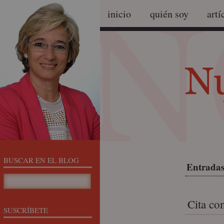
inicio
quién soy
artí
BUSCAR EN EL BLOG
Entradas
Cita co
SUSCRÍBETE