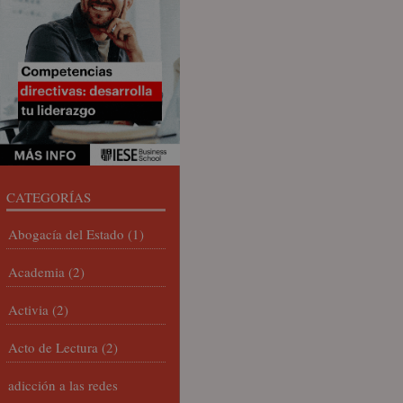
CATEGORÍAS
Abogacía del Estado
(1)
Academia
(2)
Activia
(2)
Acto de Lectura
(2)
adicción a las redes