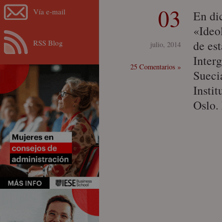
03
Vía e-mail
En di
«Ideo
RSS Blog
de es
julio, 2014
Inter
25 Comentarios »
Sueci
Insti
Oslo.