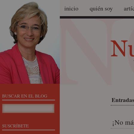
inicio
quién soy
artí
BUSCAR EN EL BLOG
Entradas
¡No más
SUSCRÍBETE