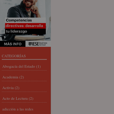
CATEGORÍAS
Abogacía del Estado
(1)
Academia
(2)
Activia
(2)
Acto de Lectura
(2)
adicción a las redes