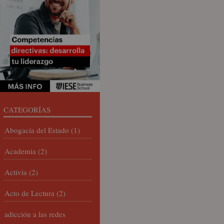
CATEGORÍAS
Abogacía del Estado
(1)
Academia
(2)
Activia
(2)
Acto de Lectura
(2)
adicción a las redes