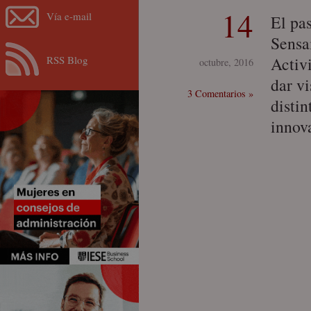
14
Vía e-mail
El pa
Sensa
RSS Blog
Activ
octubre, 2016
dar vi
3 Comentarios »
disti
innov