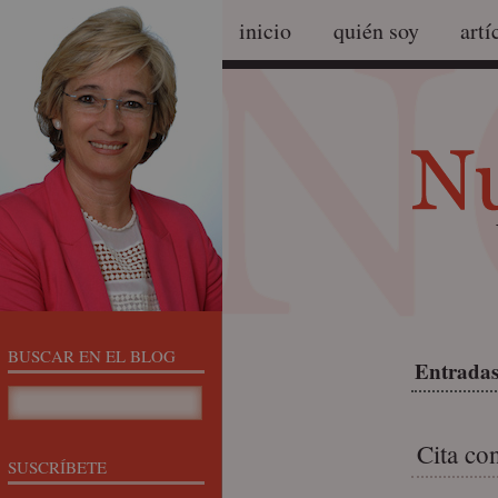
inicio
quién soy
artí
BUSCAR EN EL BLOG
Entradas
Cita co
SUSCRÍBETE