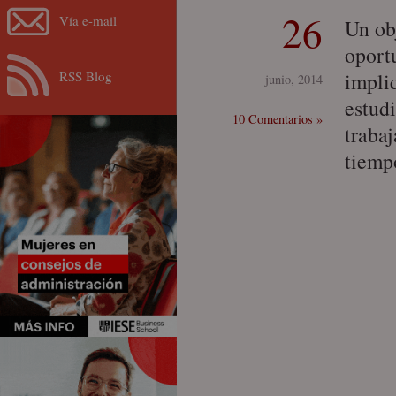
26
Vía e-mail
Un ob
oport
RSS Blog
impli
junio, 2014
estud
10 Comentarios »
traba
tiemp