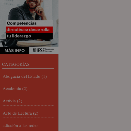
CATEGORÍAS
Abogacía del Estado
(1)
Academia
(2)
Activia
(2)
Acto de Lectura
(2)
adicción a las redes