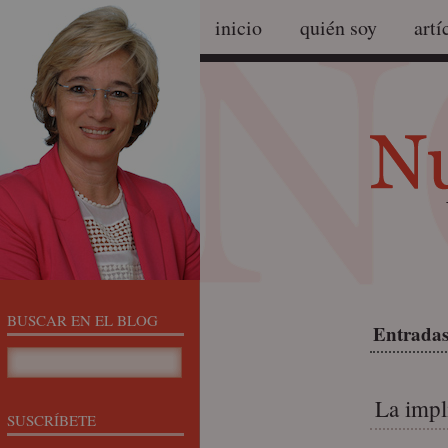
inicio
quién soy
artí
BUSCAR EN EL BLOG
Entradas
La impl
SUSCRÍBETE