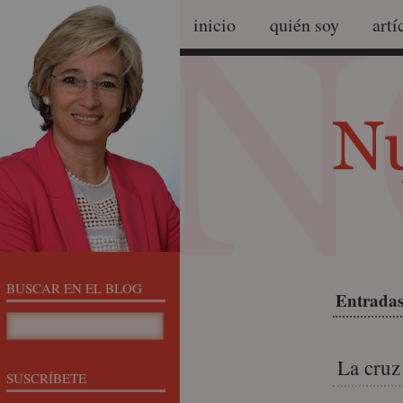
inicio
quién soy
artí
BUSCAR EN EL BLOG
Entradas
La cruz
SUSCRÍBETE