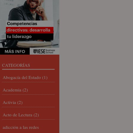
CATEGORÍAS
Abogacía del Estado
(1)
Academia
(2)
Activia
(2)
Acto de Lectura
(2)
adicción a las redes