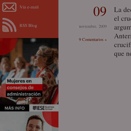
09
Vía e-mail
La dec
el cru
RSS Blog
argum
noviembre, 2009
Anteri
9 Comentarios »
cruci
que n