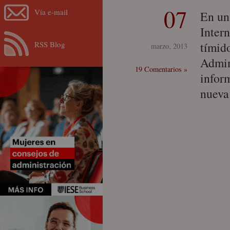
07
Vía e-mail
En un
Intern
RSS Blog
tímid
marzo, 2013
Admin
19 Comentarios »
infor
nueva