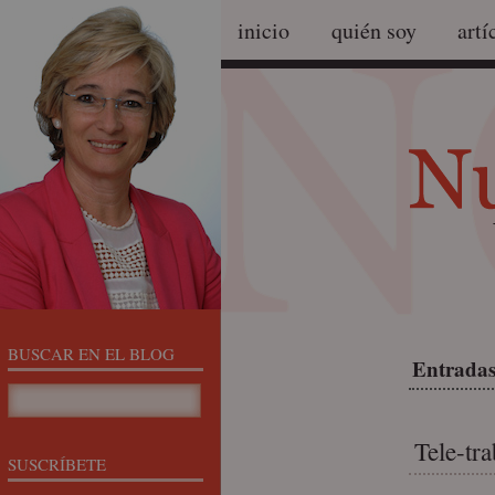
inicio
quién soy
artí
BUSCAR EN EL BLOG
Entradas
Tele-tra
SUSCRÍBETE