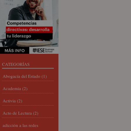
CATEGORÍAS
Abogacía del Estado
(1)
Academia
(2)
Activia
(2)
Acto de Lectura
(2)
adicción a las redes