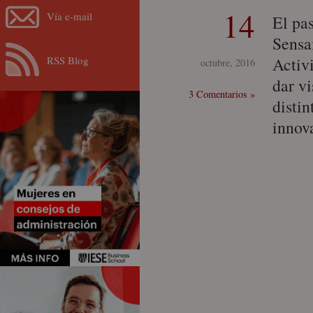
14
Vía e-mail
El pa
Sensa
RSS Blog
Activ
octubre, 2016
dar vi
3 Comentarios »
disti
innov