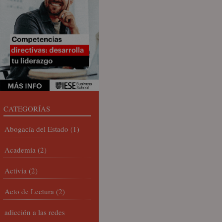
CATEGORÍAS
Abogacía del Estado
(1)
Academia
(2)
Activia
(2)
Acto de Lectura
(2)
adicción a las redes