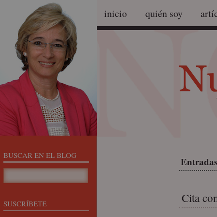
inicio
quién soy
artí
BUSCAR EN EL BLOG
Entradas
Cita co
SUSCRÍBETE