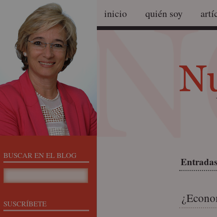
inicio
quién soy
artí
BUSCAR EN EL BLOG
Entradas
¿Econom
SUSCRÍBETE