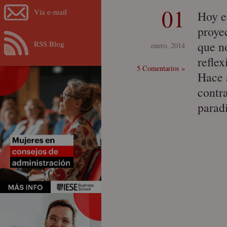
01
Vía e-mail
Hoy e
proye
RSS Blog
que no
enero, 2014
reflex
5 Comentarios »
Hace 
contr
parad