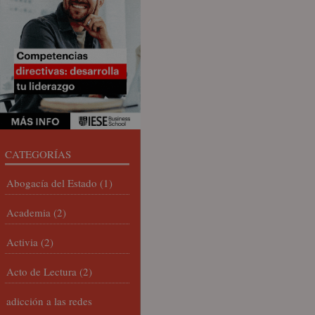
CATEGORÍAS
Abogacía del Estado
(1)
Academia
(2)
Activia
(2)
Acto de Lectura
(2)
adicción a las redes