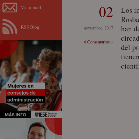
02
Vía e-mail
Los i
Rosba
RSS Blog
han d
noviembre, 2017
circa
4 Comentarios »
del p
tiene
cient