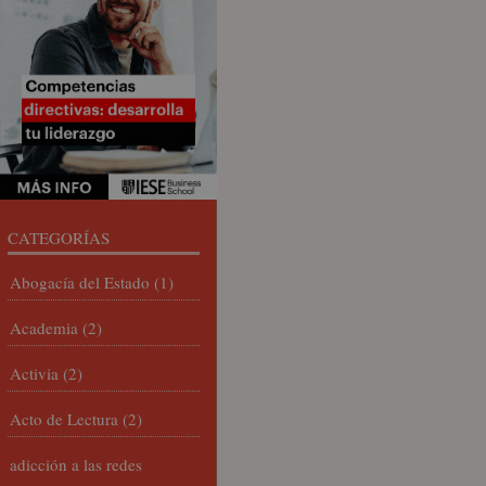
CATEGORÍAS
Abogacía del Estado
(1)
Academia
(2)
Activia
(2)
Acto de Lectura
(2)
adicción a las redes