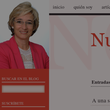
inicio
quién soy
artí
BUSCAR EN EL BLOG
Entradas
A una s
SUSCRÍBETE