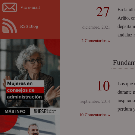
27
Vía e-mail
En la últ
Ariño, e
RSS Blog
departame
diciembre, 2021
andaluz 
2 Comentarios »
Fundame
10
Los que 
durante m
inspirado
septiembre, 2014
perdura 
10 Comentarios »