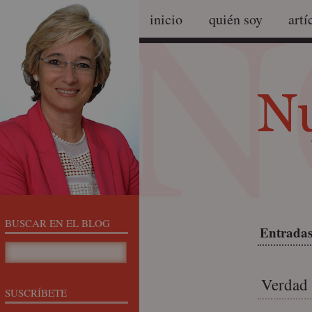
inicio
quién soy
artí
BUSCAR EN EL BLOG
Entradas
Verdad 
SUSCRÍBETE