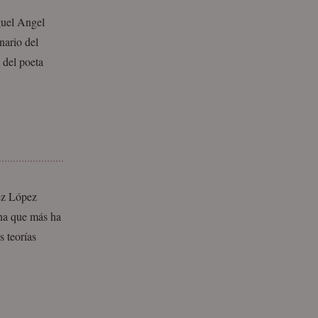
guel Angel
nario del
 del poeta
rez López
ona que más ha
s teorías