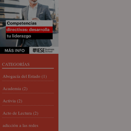
CATEGORÍAS
Abogacía del Estado
(1)
Academia
(2)
Activia
(2)
Acto de Lectura
(2)
adicción a las redes