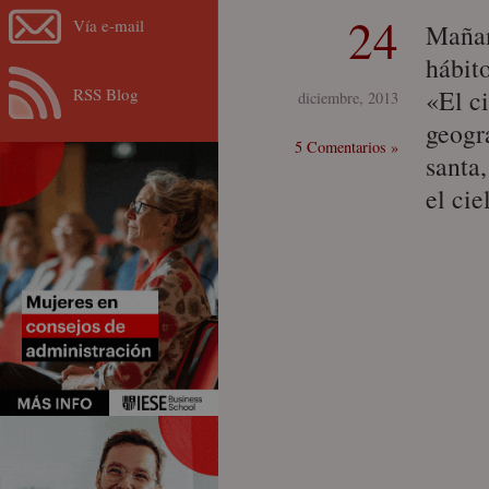
24
Vía e-mail
Mañan
hábit
RSS Blog
«El ci
diciembre, 2013
geogr
5 Comentarios »
santa
el ci