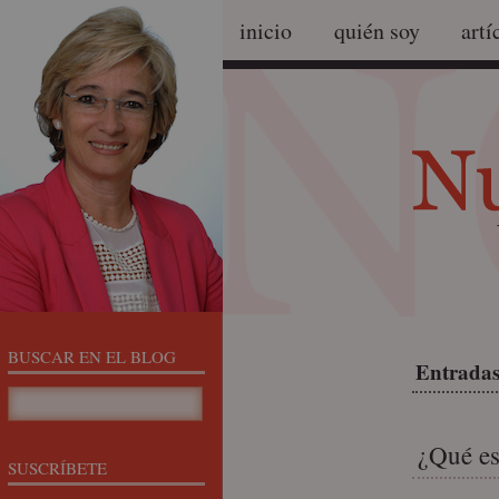
inicio
quién soy
artí
BUSCAR EN EL BLOG
Entradas
¿Qué es
SUSCRÍBETE