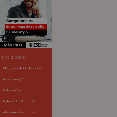
CATEGORÍAS
Abogacía del Estado
(1)
Academia
(2)
Activia
(2)
Acto de Lectura
(2)
adicción a las redes