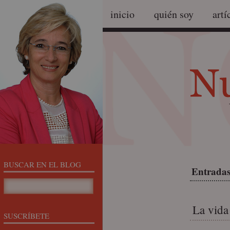
inicio
quién soy
artí
BUSCAR EN EL BLOG
Entradas
La vida
SUSCRÍBETE