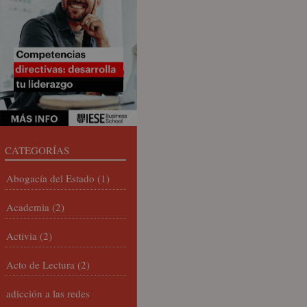
CATEGORÍAS
Abogacía del Estado
(1)
Academia
(2)
Activia
(2)
Acto de Lectura
(2)
adicción a las redes