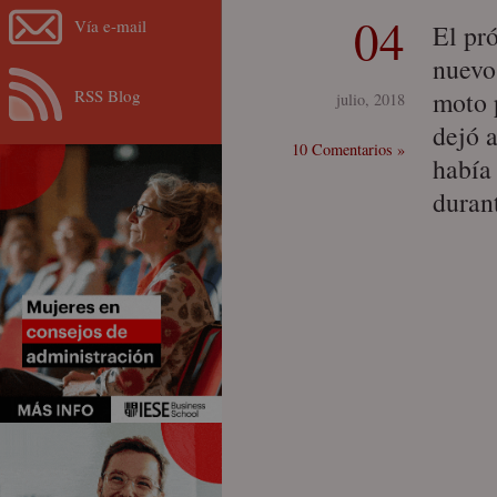
04
Vía e-mail
El pr
nuevo
RSS Blog
moto 
julio, 2018
dejó 
10 Comentarios »
había
duran