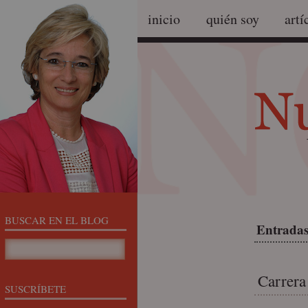
inicio
quién soy
artí
BUSCAR EN EL BLOG
Entradas 
Carrera
SUSCRÍBETE