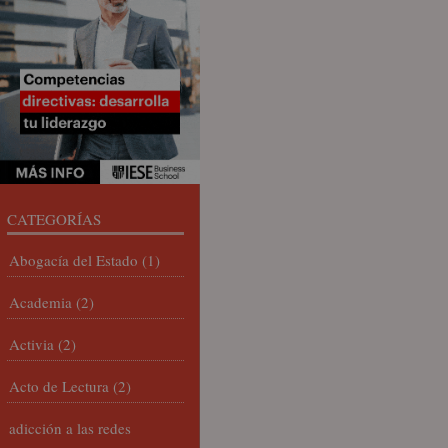
CATEGORÍAS
Abogacía del Estado
(1)
Academia
(2)
Activia
(2)
Acto de Lectura
(2)
adicción a las redes