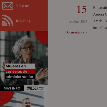
15
Vía e-mail
El pasad
Aurora C
RSS Blog
3 y del 
octubre, 2015
inspiró c
5 Comentarios »