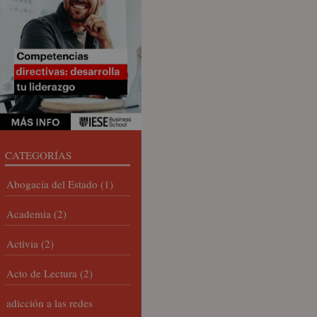
CATEGORÍAS
Abogacía del Estado
(1)
Academia
(2)
Activia
(2)
Acto de Lectura
(2)
adicción a las redes