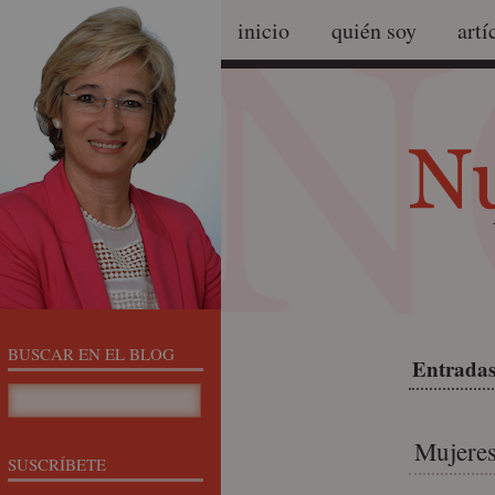
inicio
quién soy
artí
BUSCAR EN EL BLOG
Entradas
Mujeres
SUSCRÍBETE