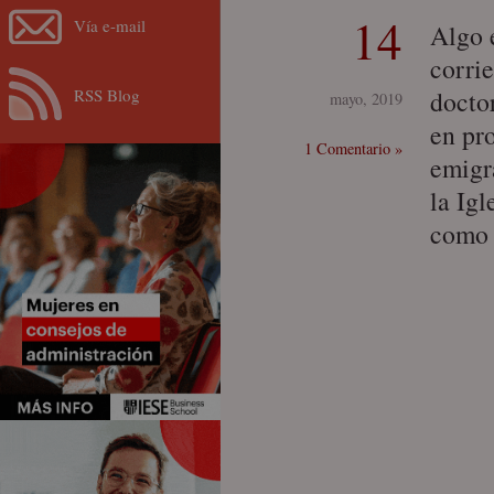
14
Vía e-mail
Algo 
corri
RSS Blog
docto
mayo, 2019
en pro
1 Comentario »
emigr
la Igl
como 