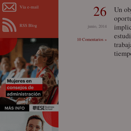
26
Vía e-mail
Un ob
oport
RSS Blog
impli
junio, 2014
estud
10 Comentarios »
traba
tiemp