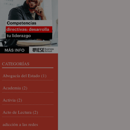
CATEGORÍAS
Abogacía del Estado
(1)
Academia
(2)
Activia
(2)
Acto de Lectura
(2)
adicción a las redes