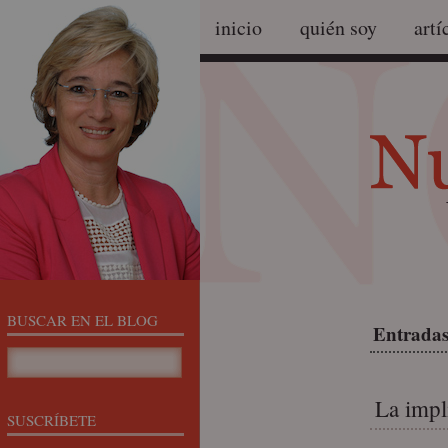
inicio
quién soy
artí
BUSCAR EN EL BLOG
Entradas 
La impl
SUSCRÍBETE