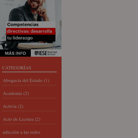
CATEGORÍAS
Abogacía del Estado
(1)
Academia
(2)
Activia
(2)
Acto de Lectura
(2)
adicción a las redes