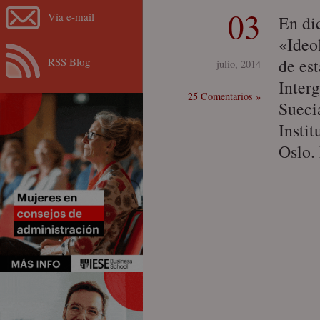
03
Vía e-mail
En di
«Ideo
RSS Blog
de es
julio, 2014
Inter
25 Comentarios »
Sueci
Insti
Oslo.