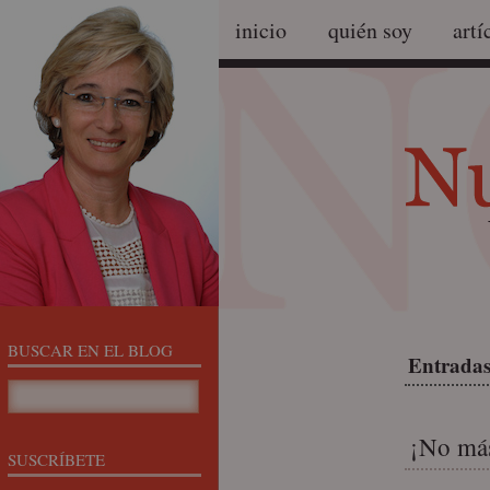
inicio
quién soy
artí
BUSCAR EN EL BLOG
Entradas
¡No más
SUSCRÍBETE