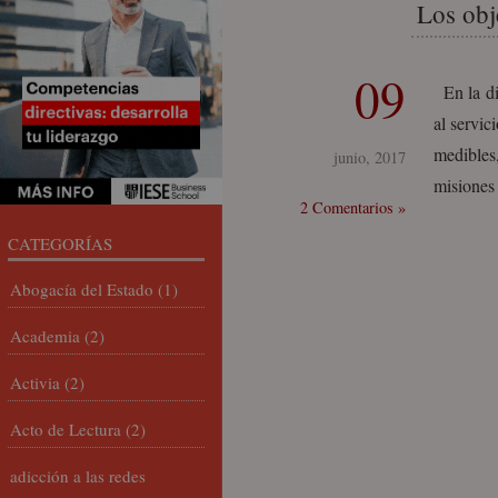
Los obj
09
En la dir
al servi
medibles,
junio, 2017
misiones 
2 Comentarios »
CATEGORÍAS
Abogacía del Estado
(1)
Academia
(2)
Activia
(2)
Acto de Lectura
(2)
adicción a las redes