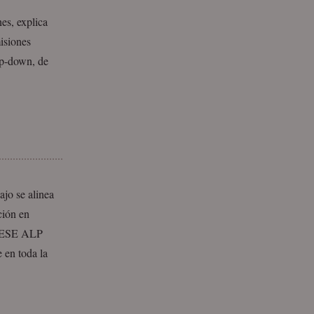
nes, explica
isiones
op-down, de
ajo se alinea
ción en
l IESE ALP
 en toda la