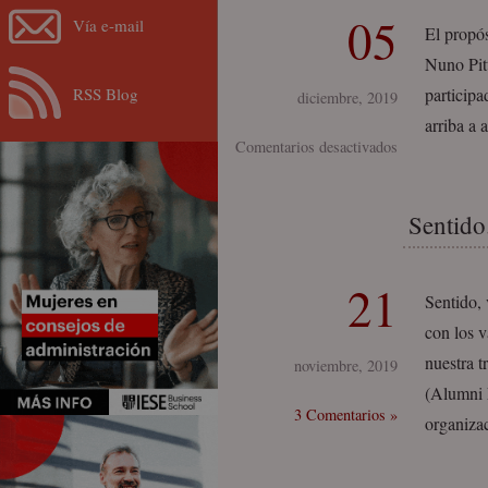
05
Vía e-mail
El propós
Nuno Pit
RSS Blog
participa
diciembre, 2019
arriba a 
en
Comentarios desactivados
#PurposeDrive
Sentido
21
Sentido, 
con los 
nuestra 
noviembre, 2019
(Alumni 
3 Comentarios »
organiza