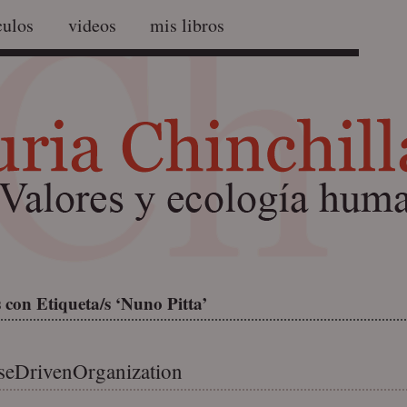
culos
videos
mis libros
 con Etiqueta/s ‘Nuno Pitta’
seDrivenOrganization