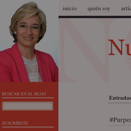
inicio
quién soy
artí
BUSCAR EN EL BLOG
Entradas
#Purpo
SUSCRÍBETE