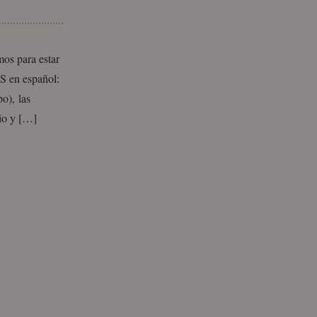
mos para estar
S en español:
o), las
cio y […]