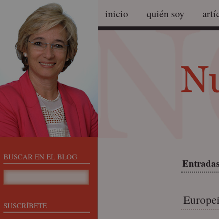
inicio
quién soy
artí
BUSCAR EN EL BLOG
Entradas
Europeí
SUSCRÍBETE