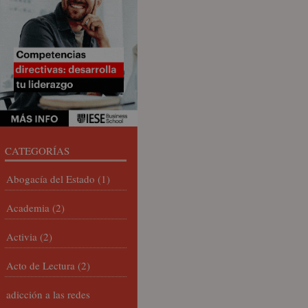
CATEGORÍAS
Abogacía del Estado
(1)
Academia
(2)
Activia
(2)
Acto de Lectura
(2)
adicción a las redes