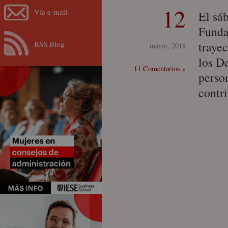
12
Vía e-mail
El sáb
Funda
RSS Blog
traye
marzo, 2018
los D
11 Comentarios »
perso
contr