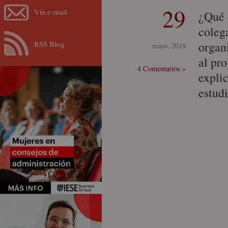
29
Vía e-mail
¿Qué 
coleg
RSS Blog
organ
mayo, 2018
al pr
4 Comentarios »
explic
estud