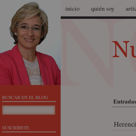
inicio
quién soy
artí
BUSCAR EN EL BLOG
Entradas
Herenci
SUSCRÍBETE