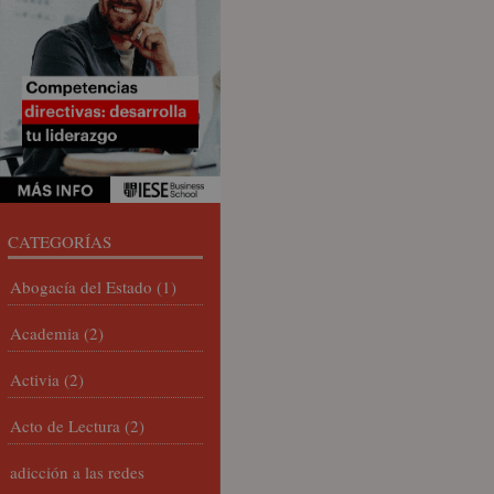
CATEGORÍAS
Abogacía del Estado
(1)
Academia
(2)
Activia
(2)
Acto de Lectura
(2)
adicción a las redes