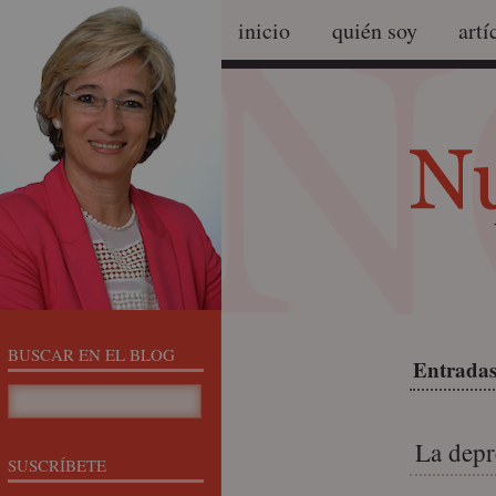
inicio
quién soy
artí
BUSCAR EN EL BLOG
Entradas 
La depr
SUSCRÍBETE