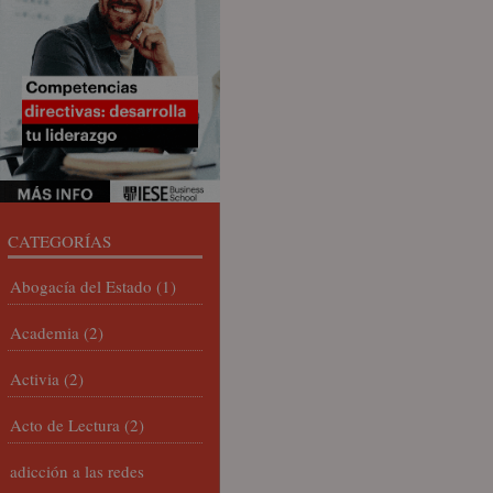
CATEGORÍAS
Abogacía del Estado
(1)
Academia
(2)
Activia
(2)
Acto de Lectura
(2)
adicción a las redes