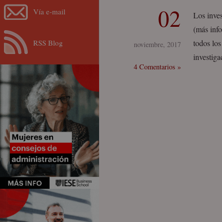
02
Vía e-mail
Los inve
(más info
RSS Blog
todos lo
noviembre, 2017
investiga
4 Comentarios »