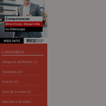
CATEGORÍAS
Abogacía del Estado
(1)
Academia
(2)
Activia
(2)
Acto de Lectura
(2)
adicción a las redes