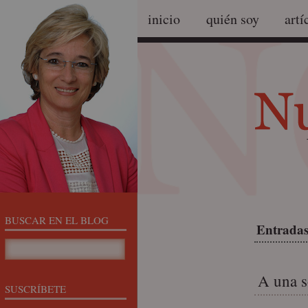
inicio
quién soy
artí
BUSCAR EN EL BLOG
Entradas
A una s
SUSCRÍBETE