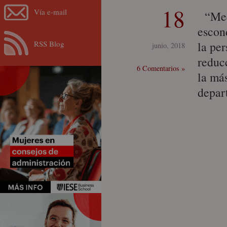
18
Vía e-mail
“Medi
escon
RSS Blog
la per
junio, 2018
reduc
6 Comentarios »
la má
depar