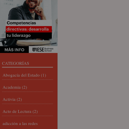
CATEGORÍAS
Abogacía del Estado
(1)
Academia
(2)
Activia
(2)
Acto de Lectura
(2)
adicción a las redes