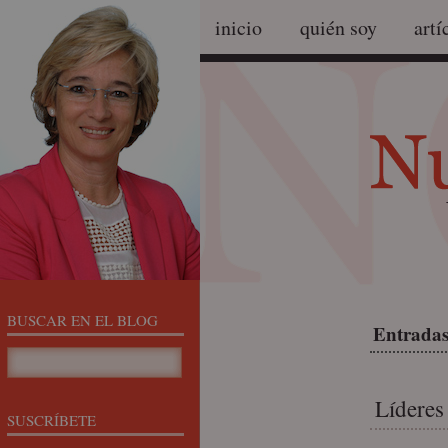
inicio
quién soy
artí
BUSCAR EN EL BLOG
Entradas
Líderes
SUSCRÍBETE