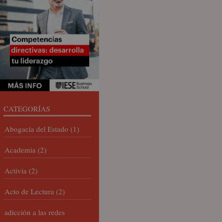
CATEGORÍAS
Abogacía del Estado
(1)
Academia
(2)
Activia
(2)
Acto de Lectura
(2)
adicción a las redes