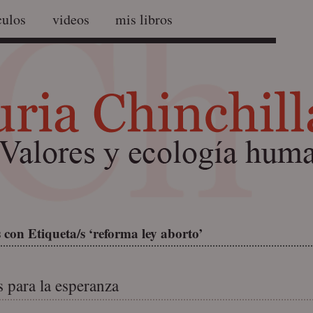
culos
videos
mis libros
con Etiqueta/s ‘reforma ley aborto’
 para la esperanza