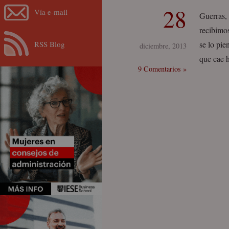
28
Vía e-mail
Guerras, 
recibimo
RSS Blog
se lo pie
diciembre, 2013
que cae 
9 Comentarios »