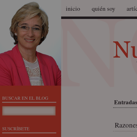
inicio
quién soy
artí
BUSCAR EN EL BLOG
Entradas 
Razones
SUSCRÍBETE