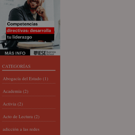
CATEGORÍAS
Abogacía del Estado
(1)
Academia
(2)
Activia
(2)
Acto de Lectura
(2)
adicción a las redes