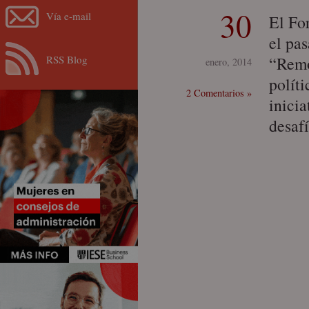
30
Vía e-mail
El Fo
el pas
RSS Blog
“Remo
enero, 2014
políti
2 Comentarios »
inicia
desaf