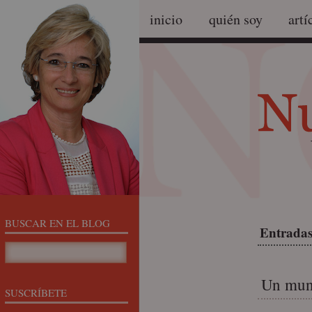
inicio
quién soy
artí
BUSCAR EN EL BLOG
Entradas
Un mund
SUSCRÍBETE