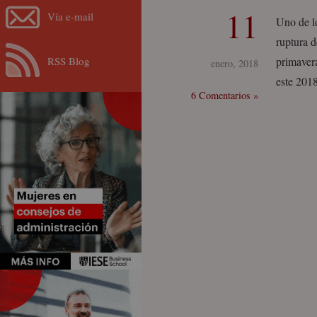
11
Vía e-mail
Uno de l
ruptura d
RSS Blog
primaver
enero, 2018
este 201
6 Comentarios »