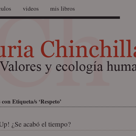
culos
videos
mis libros
 con Etiqueta/s ‘Respeto’
Up! ¿Se acabó el tiempo?