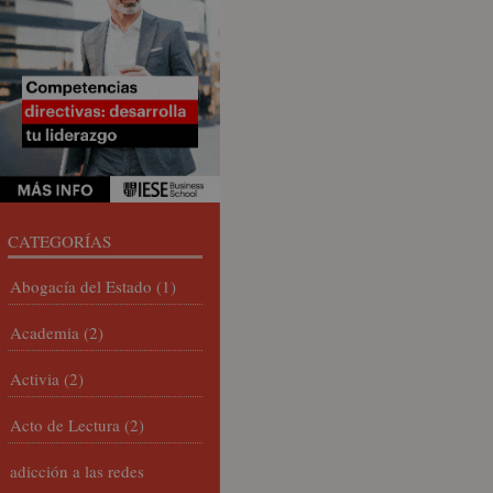
CATEGORÍAS
Abogacía del Estado
(1)
Academia
(2)
Activia
(2)
Acto de Lectura
(2)
adicción a las redes