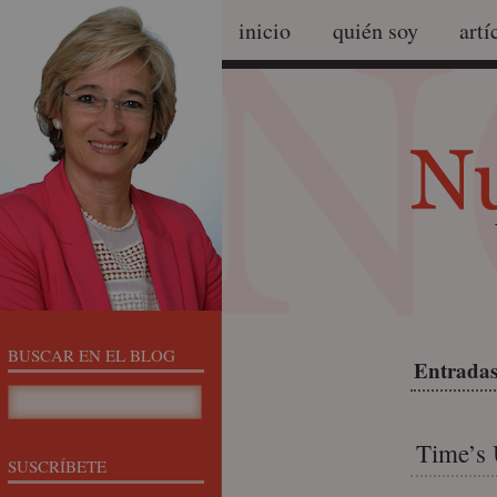
inicio
quién soy
artí
BUSCAR EN EL BLOG
Entradas
Time’s 
SUSCRÍBETE