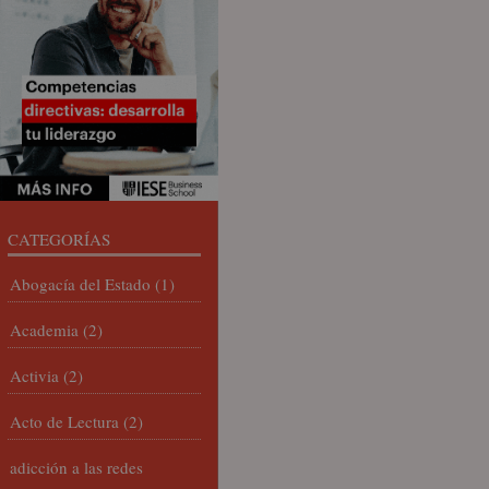
CATEGORÍAS
Abogacía del Estado
(1)
Academia
(2)
Activia
(2)
Acto de Lectura
(2)
adicción a las redes