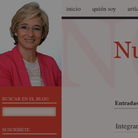
inicio
quién soy
artí
BUSCAR EN EL BLOG
Entradas
Integrar
SUSCRÍBETE