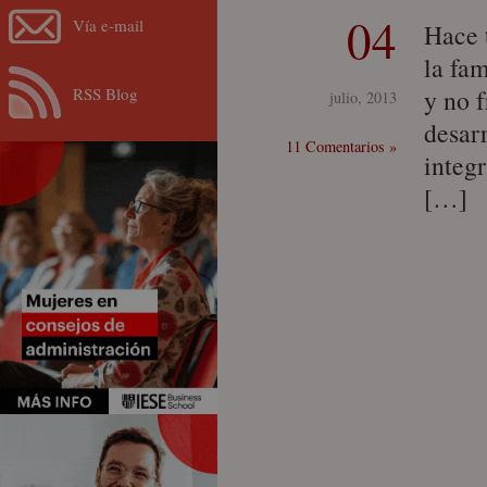
04
Vía e-mail
Hace 
la fam
RSS Blog
y no f
julio, 2013
desarr
11 Comentarios »
integr
[…]