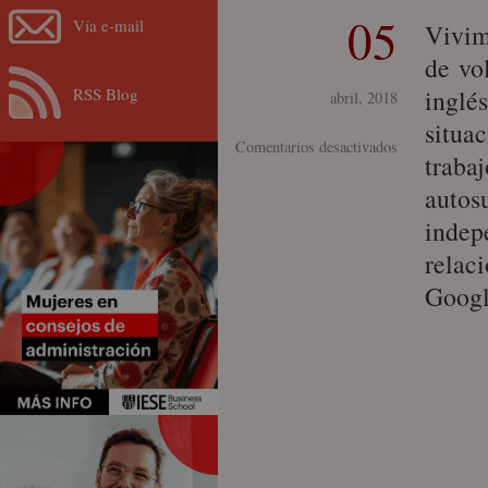
05
Vía e-mail
Vivim
de vo
RSS Blog
inglé
abril, 2018
situa
en
Comentarios desactivados
trabaj
¿Mentor
autos
o
indep
coach?
relac
Googl