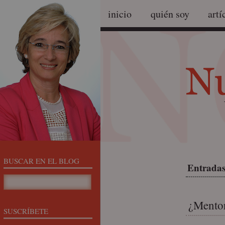
inicio
quién soy
artí
BUSCAR EN EL BLOG
Entradas
¿Mentor
SUSCRÍBETE