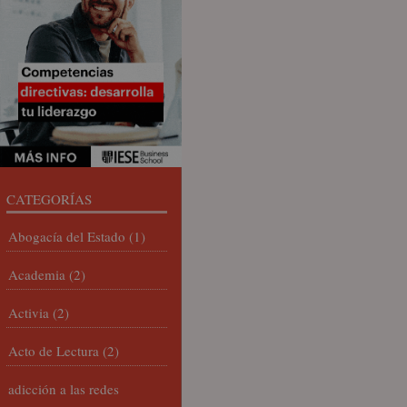
CATEGORÍAS
Abogacía del Estado
(1)
Academia
(2)
Activia
(2)
Acto de Lectura
(2)
adicción a las redes