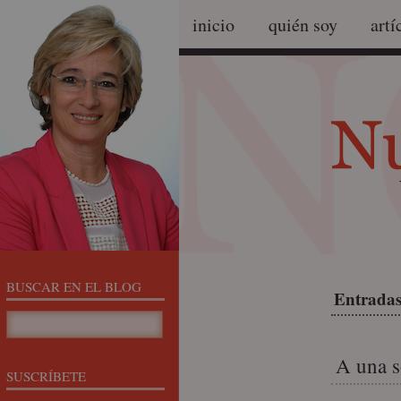
inicio
quién soy
artí
BUSCAR EN EL BLOG
Entradas 
A una s
SUSCRÍBETE