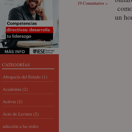
19 Comentarios »
como 
un ho
CATEGORÍAS
Abogacía del Estado
(1)
Academia
(2)
Activia
(2)
Acto de Lectura
(2)
adicción a las redes