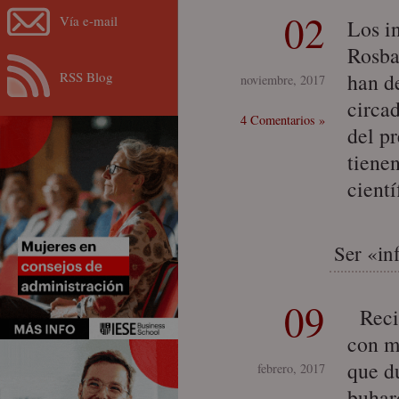
02
Vía e-mail
Los i
Rosba
RSS Blog
han d
noviembre, 2017
circa
4 Comentarios »
del p
tiene
cient
Ser «in
09
Recie
con m
que d
febrero, 2017
buhar