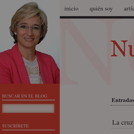
inicio
quién soy
artí
BUSCAR EN EL BLOG
Entradas
La cruz
SUSCRÍBETE