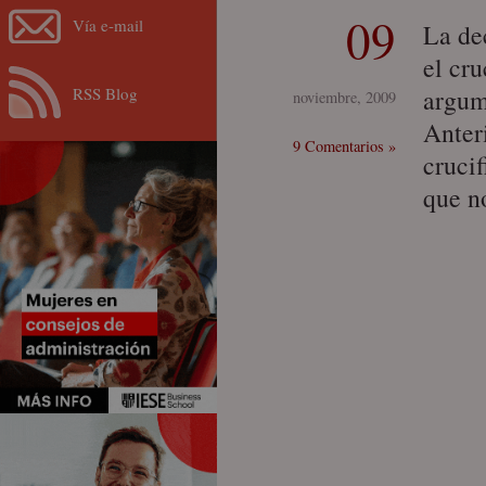
09
Vía e-mail
La dec
el cru
RSS Blog
argum
noviembre, 2009
Anteri
9 Comentarios »
cruci
que n