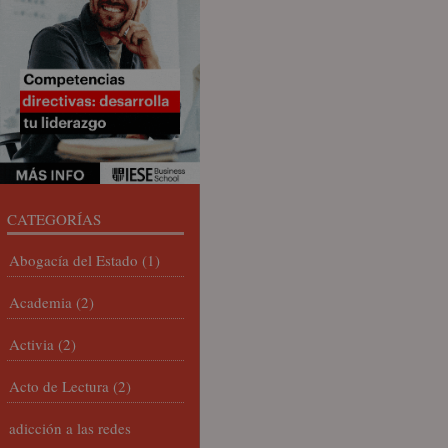
CATEGORÍAS
Abogacía del Estado
(1)
Academia
(2)
Activia
(2)
Acto de Lectura
(2)
adicción a las redes