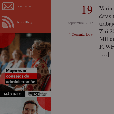
19
Vía e-mail
Varia
éstas 
RSS Blog
trabaj
septiembre, 2012
Z ó 2
4 Comentarios »
Mille
ICWF 
[…]