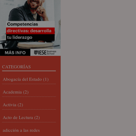
CATEGORÍAS
Abogacía del Estado
(1)
Academia
(2)
Activia
(2)
Acto de Lectura
(2)
adicción a las redes