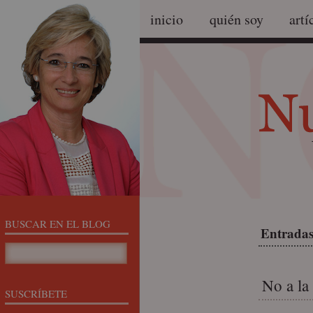
inicio
quién soy
artí
BUSCAR EN EL BLOG
Entradas
No a la
SUSCRÍBETE