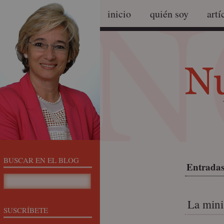
inicio
quién soy
artí
BUSCAR EN EL BLOG
Entradas 
La minis
SUSCRÍBETE