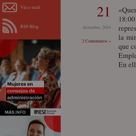
21
Vía e-mail
«Quer
18:00
RSS Blog
repre
diciembre, 2016
la mi
2 Comentarios »
que c
Emple
En el