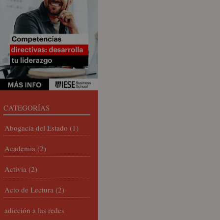
CATEGORÍAS
Abogacía del Estado
(1)
Academia
(2)
Activia
(2)
Acto de Lectura
(2)
adicción a las redes