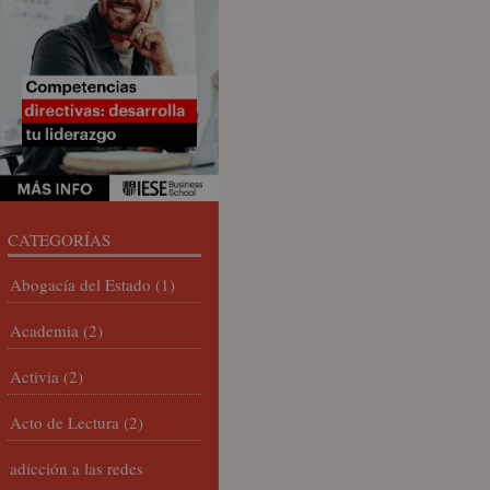
CATEGORÍAS
Abogacía del Estado
(1)
Academia
(2)
Activia
(2)
Acto de Lectura
(2)
adicción a las redes