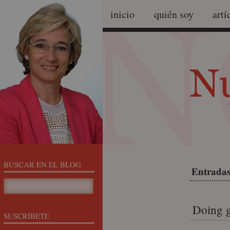
inicio
quién soy
artí
BUSCAR EN EL BLOG
Entradas
Doing 
SUSCRÍBETE