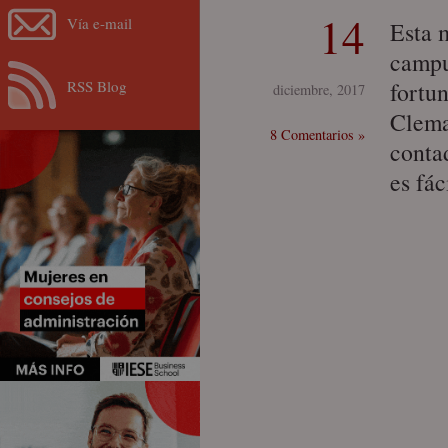
14
Vía e-mail
Esta 
campu
RSS Blog
fortun
diciembre, 2017
Clema
8 Comentarios »
conta
es fá