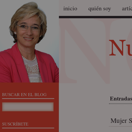
inicio
quién soy
artí
BUSCAR EN EL BLOG
Entradas
Mujer S
SUSCRÍBETE