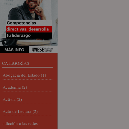
CATEGORÍAS
Abogacía del Estado
(1)
Academia
(2)
Activia
(2)
Acto de Lectura
(2)
adicción a las redes