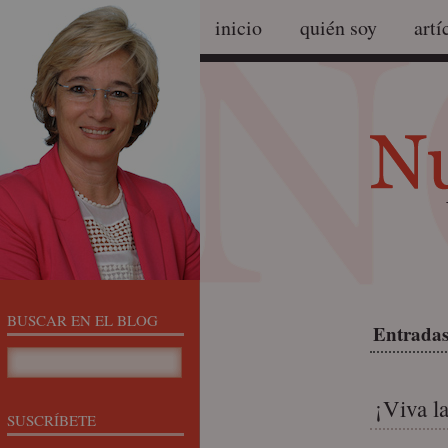
inicio
quién soy
artí
BUSCAR EN EL BLOG
Entradas 
¡Viva l
SUSCRÍBETE