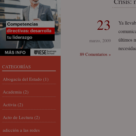
Crisis:
23
Ya llevab
comunica
últimos m
marzo, 2009
necesidad
89 Comentarios »
CATEGORÍAS
Abogacía del Estado
(1)
Academia
(2)
Activia
(2)
Acto de Lectura
(2)
adicción a las redes