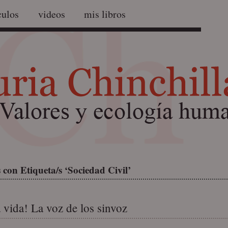
culos
videos
mis libros
con Etiqueta/s ‘Sociedad Civil’
a vida! La voz de los sinvoz