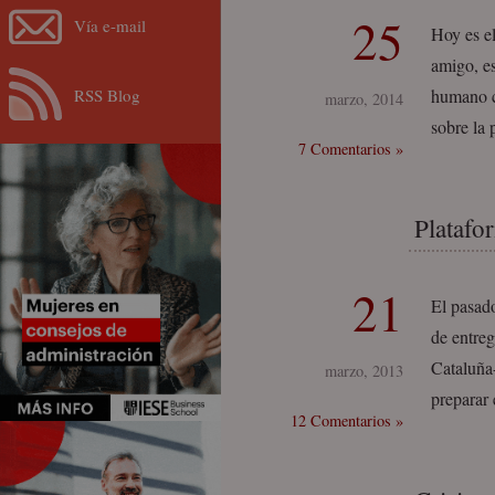
25
Vía e-mail
Hoy es el
amigo, e
RSS Blog
humano cu
marzo, 2014
sobre la
7 Comentarios »
Platafo
21
El pasado
de entreg
Cataluña
marzo, 2013
preparar
12 Comentarios »