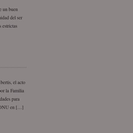
de un buen
idad del ser
 estrictas
ertis, el acto
or la Familia
dades para
la ONU en […]