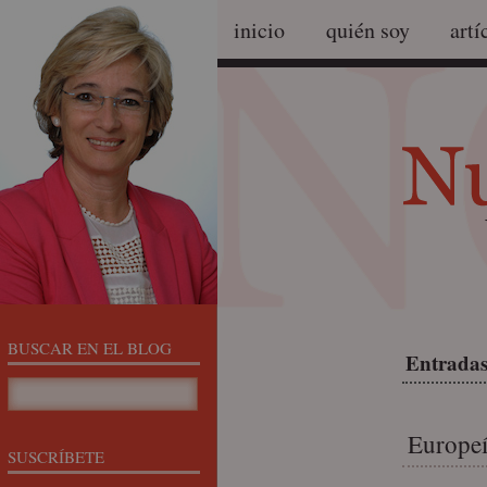
inicio
quién soy
artí
BUSCAR EN EL BLOG
Entradas
Europeí
SUSCRÍBETE