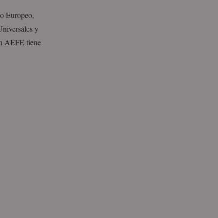
to Europeo,
Universales y
ón AEFE tiene