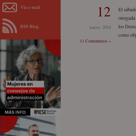
12
Vía e-mail
El sábad
otorgada 
RSS Blog
los Dere
marzo, 2018
como obj
11 Comentarios »