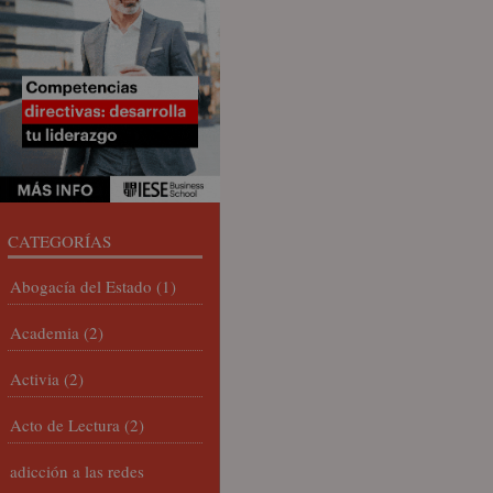
CATEGORÍAS
Abogacía del Estado
(1)
Academia
(2)
Activia
(2)
Acto de Lectura
(2)
adicción a las redes