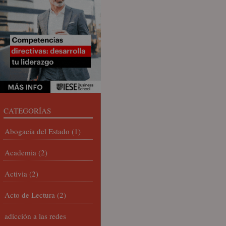
CATEGORÍAS
Abogacía del Estado
(1)
Academia
(2)
Activia
(2)
Acto de Lectura
(2)
adicción a las redes