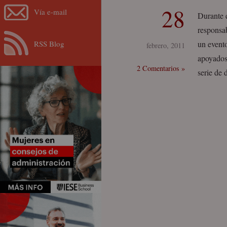
28
Vía e-mail
Durante e
responsa
RSS Blog
un event
febrero, 2011
apoyados 
2 Comentarios »
serie de 