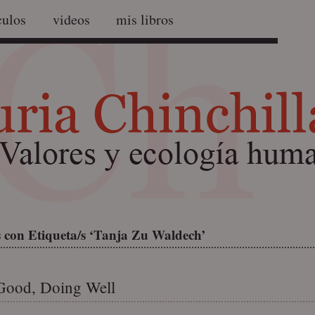
culos
videos
mis libros
 con Etiqueta/s ‘Tanja Zu Waldech’
Good, Doing Well