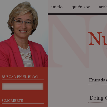
inicio
quién soy
artí
BUSCAR EN EL BLOG
Entradas
Doing 
SUSCRÍBETE