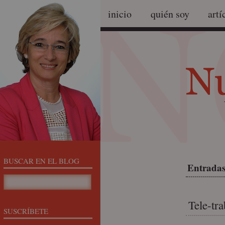
inicio
quién soy
artí
BUSCAR EN EL BLOG
Entradas 
Tele-tra
SUSCRÍBETE