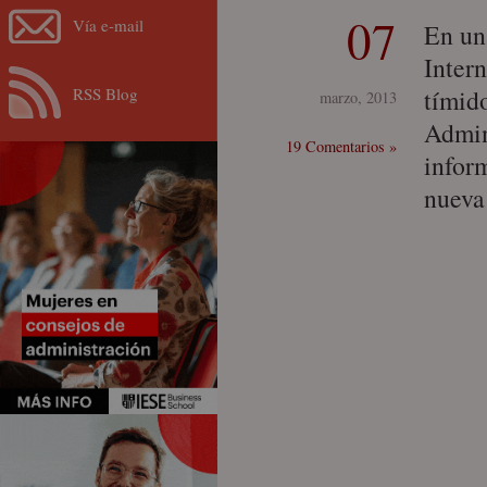
07
Vía e-mail
En un
Intern
RSS Blog
tímid
marzo, 2013
Admin
19 Comentarios »
infor
nueva