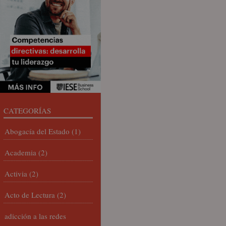
CATEGORÍAS
Abogacía del Estado
(1)
Academia
(2)
Activia
(2)
Acto de Lectura
(2)
adicción a las redes