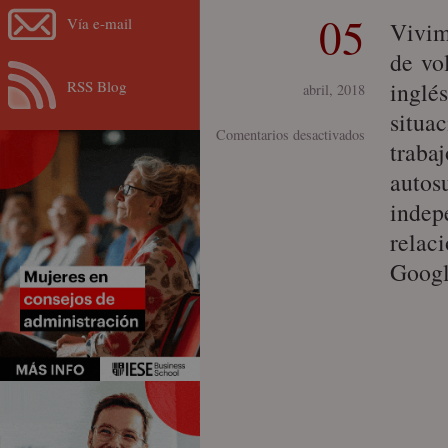
05
Vía e-mail
Vivim
de vo
RSS Blog
inglé
abril, 2018
situa
en
Comentarios desactivados
trabaj
¿Mentor
autos
o
indep
coach?
relac
Googl