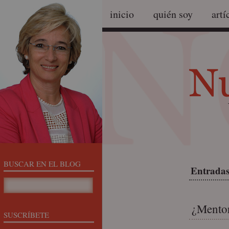
inicio
quién soy
artí
BUSCAR EN EL BLOG
Entradas
¿Mentor
SUSCRÍBETE