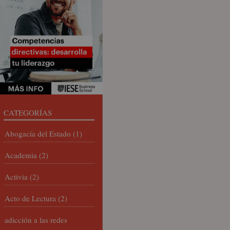
CATEGORÍAS
Abogacía del Estado
(1)
Academia
(2)
Activia
(2)
Acto de Lectura
(2)
adicción a las redes