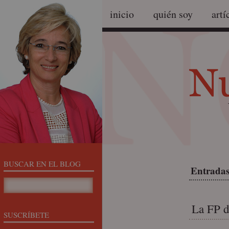
inicio
quién soy
artí
BUSCAR EN EL BLOG
Entradas
La FP d
SUSCRÍBETE