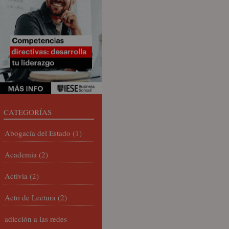
CATEGORÍAS
Abogacía del Estado
(1)
Academia
(2)
Activia
(2)
Acto de Lectura
(2)
adicción a las redes