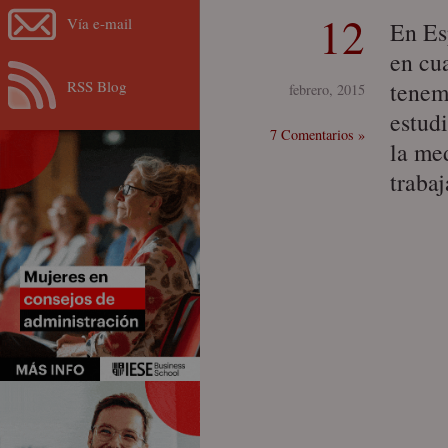
12
Vía e-mail
En Es
en cu
RSS Blog
tenem
febrero, 2015
estud
7 Comentarios »
la me
traba