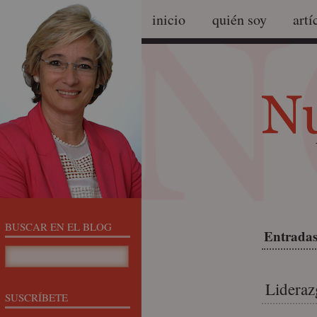
inicio
quién soy
artí
BUSCAR EN EL BLOG
Entradas
Lideraz
SUSCRÍBETE