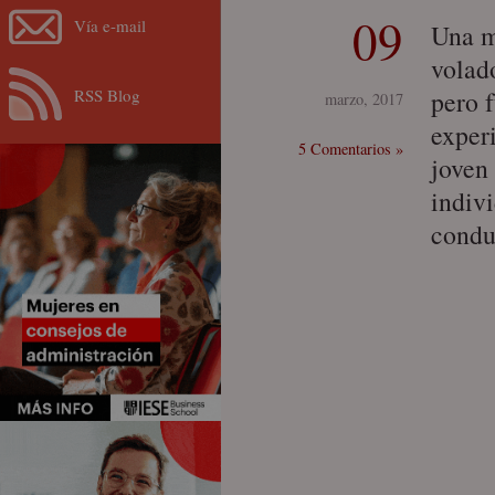
09
Vía e-mail
Una m
volad
RSS Blog
pero 
marzo, 2017
experi
5 Comentarios »
joven
indiv
condu