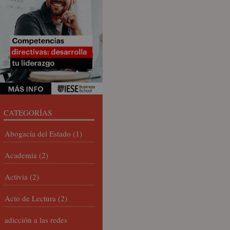
CATEGORÍAS
Abogacía del Estado
(1)
Academia
(2)
Activia
(2)
Acto de Lectura
(2)
adicción a las redes