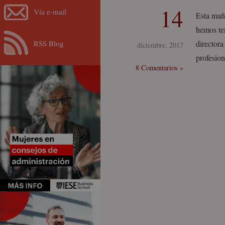
14
Vía e-mail
Esta mañ
hemos ten
RSS Blog
director
diciembre, 2017
profesion
8 Comentarios »