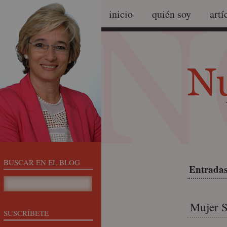
inicio
quién soy
artí
BUSCAR EN EL BLOG
Entradas
Mujer S
SUSCRÍBETE