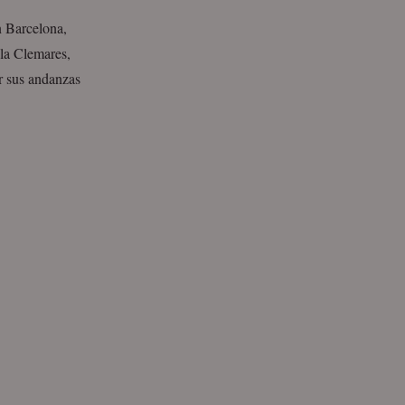
n Barcelona,
sla Clemares,
r sus andanzas