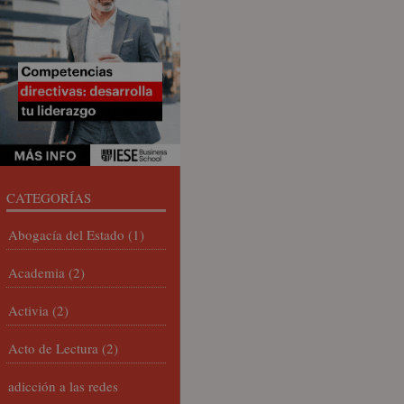
CATEGORÍAS
Abogacía del Estado
(1)
Academia
(2)
Activia
(2)
Acto de Lectura
(2)
adicción a las redes