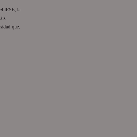
el IESE, la
áis
rsidad que,