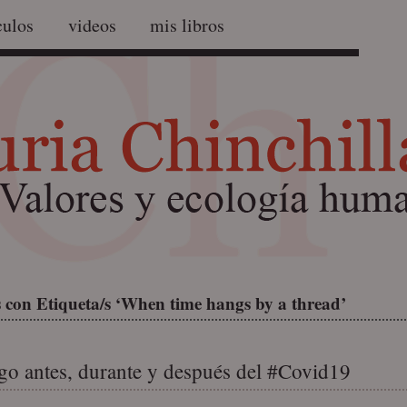
culos
videos
mis libros
 con Etiqueta/s ‘When time hangs by a thread’
go antes, durante y después del #Covid19