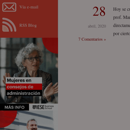
28
Vía e-mail
Hoy se c
prof. Mar
RSS Blog
directame
abril, 2020
por ciert
7 Comentarios »