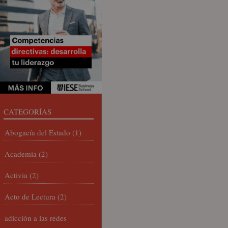
CATEGORÍAS
Abogacía del Estado
(1)
Academia
(2)
Activia
(2)
Acto de Lectura
(2)
adicción a las redes