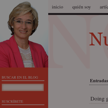
inicio
quién soy
artí
BUSCAR EN EL BLOG
Entradas
Doing 
SUSCRÍBETE