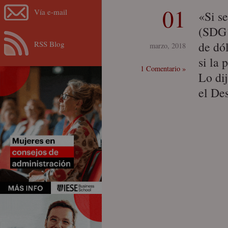
01
Vía e-mail
«Si s
(SDG´
RSS Blog
de dó
marzo, 2018
si la 
1 Comentario »
Lo di
el De