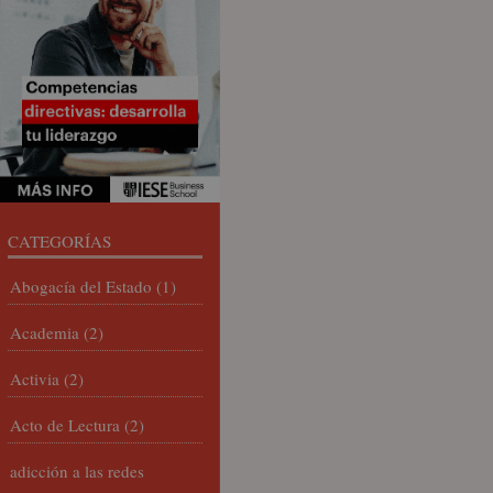
CATEGORÍAS
Abogacía del Estado
(1)
Academia
(2)
Activia
(2)
Acto de Lectura
(2)
adicción a las redes